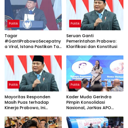
Politik
Politik
Tagar
Seruan Ganti
#GantiPrabowoSecepatny
Pemerintahan Prabowo:
a Viral, Istana Pastikan Tak
Klarifikasi dan Konstitusi
Ada Reshuffle
Politik
Politik
Mayoritas Responden
Kader Muda Gerindra
Masih Puas terhadap
Pimpin Konsolidasi
Kinerja Prabowo, Ini
Nasional, JarNas APO
Temuan Survei SMRC Juli
Perkuat Perlawanan
2026
terhadap Modus Baru
Perdagangan Orang