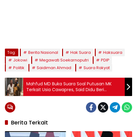
Tag:
Berita Nasional
Hak Suara
Haksuara
Jokowi
Megawati Soekarnoputri
PDIP
Politik
Saidiman Ahmad
Suara Rakyat
Mahfud MD Buka Suara Soal Putusan MK
Terkait Usia Cawapres, Said Didu Beri
Respons Menohok
Berita Terkait