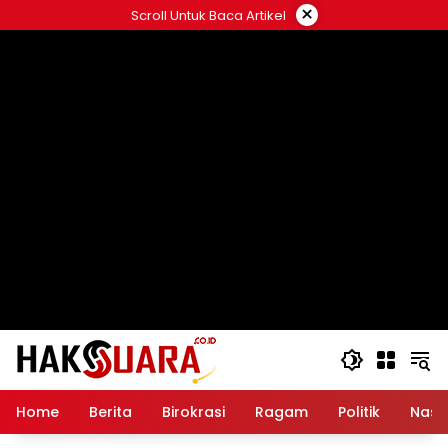
Langsung
×
Scroll Untuk Baca Artikel
ke
konten
Home
Berita
Birokrasi
Ragam
Politik
Nasi