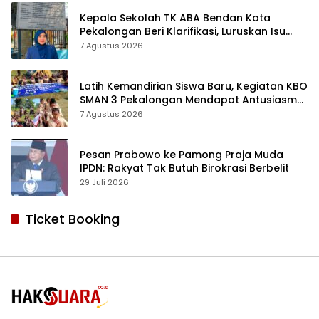
Kepala Sekolah TK ABA Bendan Kota
Pekalongan Beri Klarifikasi, Luruskan Isu
Proyek Revitalisasi
7 Agustus 2026
Latih Kemandirian Siswa Baru, Kegiatan KBO
SMAN 3 Pekalongan Mendapat Antusiasme
dan Respon Positif Orang Tua Murid
7 Agustus 2026
Pesan Prabowo ke Pamong Praja Muda
IPDN: Rakyat Tak Butuh Birokrasi Berbelit
29 Juli 2026
Ticket Booking