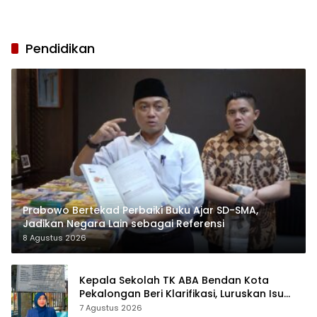
Pendidikan
Prabowo Bertekad Perbaiki Buku Ajar SD-SMA,
Jadikan Negara Lain sebagai Referensi
8 Agustus 2026
Kepala Sekolah TK ABA Bendan Kota
Pekalongan Beri Klarifikasi, Luruskan Isu
Proyek Revitalisasi
7 Agustus 2026