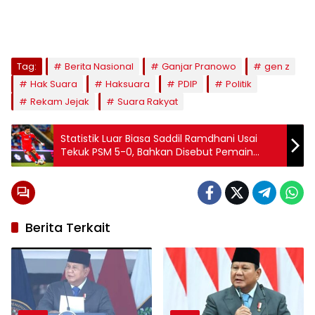
Tag:
Berita Nasional
Ganjar Pranowo
gen z
Hak Suara
Haksuara
PDIP
Politik
Rekam Jejak
Suara Rakyat
Statistik Luar Biasa Saddil Ramdhani Usai
Tekuk PSM 5-0, Bahkan Disebut Pemain
Terbaik Asia Tenggara
Berita Terkait