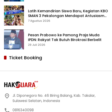
Latih Kemandirian Siswa Baru, Kegiatan KBO
SMAN 3 Pekalongan Mendapat Antusiasme
dan Respon Positif Orang Tua Murid
7 Agustus 2026
Pesan Prabowo ke Pamong Praja Muda
IPDN: Rakyat Tak Butuh Birokrasi Berbelit
29 Juli 2026
Ticket Booking
Jl. Diponegoro No. 46 Biring Balang, Kab. Takalar,
Sulawesi Selatan, Indonesia
0816340098