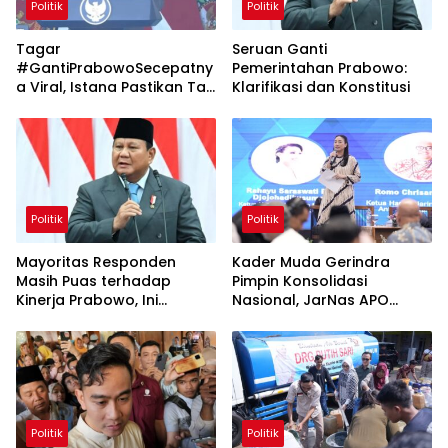
Politik
Politik
Tagar
Seruan Ganti
#GantiPrabowoSecepatny
Pemerintahan Prabowo:
a Viral, Istana Pastikan Tak
Klarifikasi dan Konstitusi
Ada Reshuffle
Politik
Politik
Mayoritas Responden
Kader Muda Gerindra
Masih Puas terhadap
Pimpin Konsolidasi
Kinerja Prabowo, Ini
Nasional, JarNas APO
Temuan Survei SMRC Juli
Perkuat Perlawanan
2026
terhadap Modus Baru
Perdagangan Orang
Politik
Politik