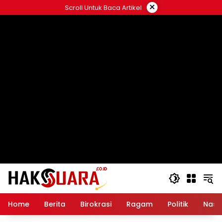
Langsung
×
Scroll Untuk Baca Artikel
ke
konten
Home
Berita
Birokrasi
Ragam
Politik
Nasi