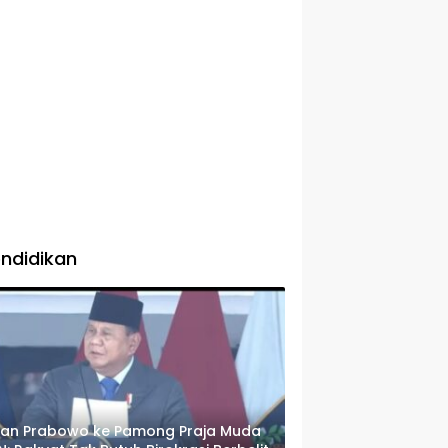
ndidikan
san Prabowo ke Pamong Praja Muda