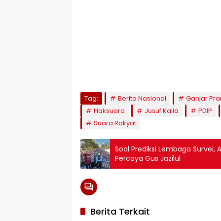
Tag:
Berita Nasional
Ganjar Pr
Haksuara
Jusuf Kalla
PDIP
Suara Rakyat
Soal Prediksi Lembaga Survei, 
Percaya Gus Jazilul
Berita Terkait