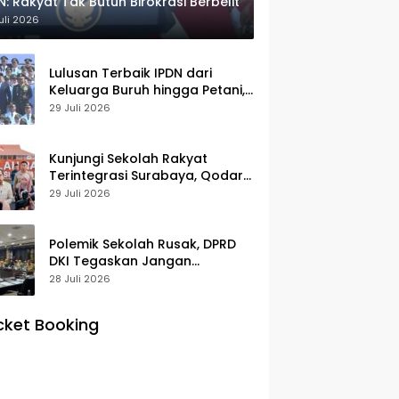
N: Rakyat Tak Butuh Birokrasi Berbelit
uli 2026
Lulusan Terbaik IPDN dari
Keluarga Buruh hingga Petani,
Prabowo: Membanggakan Hati
29 Juli 2026
Saya
Kunjungi Sekolah Rakyat
Terintegrasi Surabaya, Qodari:
Fasilitasnya Setara Sekolah
29 Juli 2026
Swasta Terbaik
Polemik Sekolah Rusak, DPRD
DKI Tegaskan Jangan
Salahkan Pusat
28 Juli 2026
cket Booking