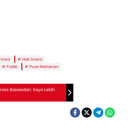
anowo
Hak Suara
Politik
Puan Maharani
Anies Baswedan: Saya Lebih