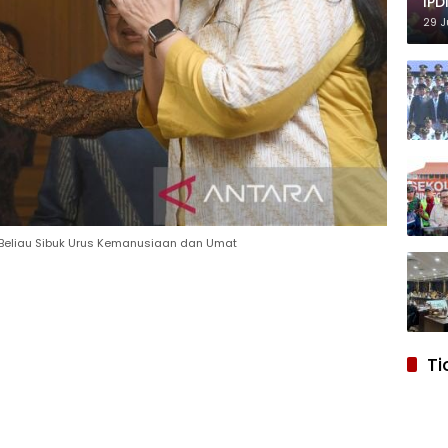
IPD
29 J
: Beliau Sibuk Urus Kemanusiaan dan Umat
Ti