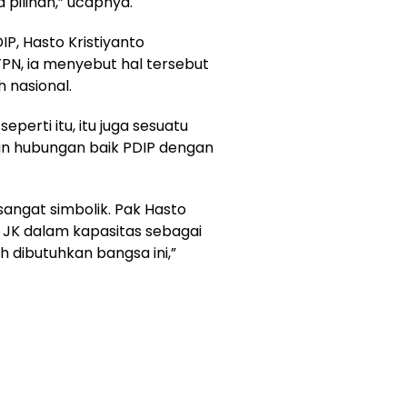
 pilihan,” ucapnya.
IP, Hasto Kristiyanto
N, ia menyebut hal tersebut
 nasional.
perti itu, itu juga sesuatu
kan hubungan baik PDIP dengan
sangat simbolik. Pak Hasto
 JK dalam kapasitas sebagai
 dibutuhkan bangsa ini,”