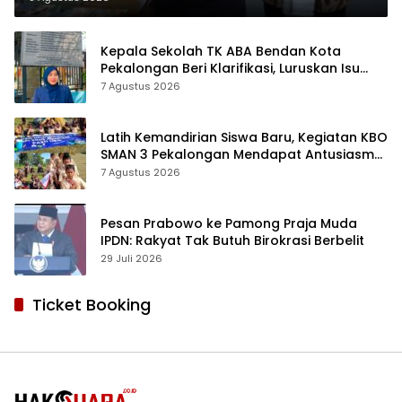
Kepala Sekolah TK ABA Bendan Kota
Pekalongan Beri Klarifikasi, Luruskan Isu
Proyek Revitalisasi
7 Agustus 2026
Latih Kemandirian Siswa Baru, Kegiatan KBO
SMAN 3 Pekalongan Mendapat Antusiasme
dan Respon Positif Orang Tua Murid
7 Agustus 2026
Pesan Prabowo ke Pamong Praja Muda
IPDN: Rakyat Tak Butuh Birokrasi Berbelit
29 Juli 2026
Ticket Booking