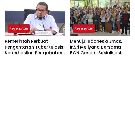
Kesehatan
Kesehatan
Pemerintah Perkuat
Menuju Indonesia Emas,
Pengentasan Tuberkulosis:
Ir.Sri Meliyana Bersama
Keberhasilan Pengobatan
BGN Gencar Sosialisasi
Capai 80% hingga 8.000
MBG
Rumah Pasien Bakal
Diperbaiki