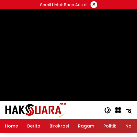
Langsung
×
Scroll Untuk Baca Artikel
ke
konten
Home
Berita
Birokrasi
Ragam
Politik
Nasi