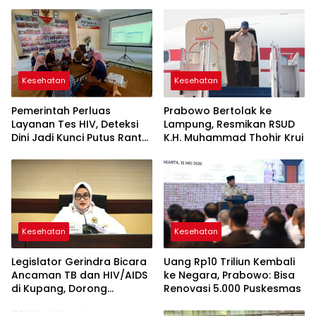
Kesehatan
Kesehatan
Pemerintah Perluas
Prabowo Bertolak ke
Layanan Tes HIV, Deteksi
Lampung, Resmikan RSUD
Dini Jadi Kunci Putus Rantai
K.H. Muhammad Thohir Krui
Penularan
Kesehatan
Kesehatan
Legislator Gerindra Bicara
Uang Rp10 Triliun Kembali
Ancaman TB dan HIV/AIDS
ke Negara, Prabowo: Bisa
di Kupang, Dorong
Renovasi 5.000 Puskesmas
Dukungan Psikososial bagi
Pasien