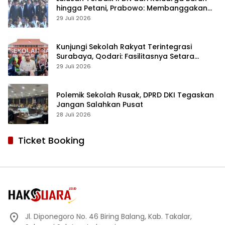
hingga Petani, Prabowo: Membanggakan
Hati Saya
29 Juli 2026
Kunjungi Sekolah Rakyat Terintegrasi
Surabaya, Qodari: Fasilitasnya Setara
Sekolah Swasta Terbaik
29 Juli 2026
Polemik Sekolah Rusak, DPRD DKI Tegaskan
Jangan Salahkan Pusat
28 Juli 2026
Ticket Booking
Jl. Diponegoro No. 46 Biring Balang, Kab. Takalar,