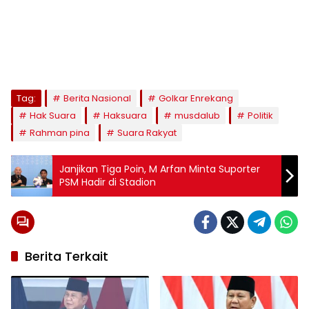
Tag:
Berita Nasional
Golkar Enrekang
Hak Suara
Haksuara
musdalub
Politik
Rahman pina
Suara Rakyat
Janjikan Tiga Poin, M Arfan Minta Suporter
PSM Hadir di Stadion
Berita Terkait