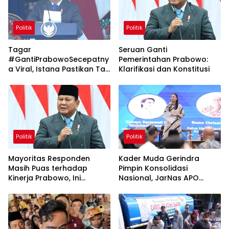
Politik
Politik
Tagar
Seruan Ganti
#GantiPrabowoSecepatny
Pemerintahan Prabowo:
a Viral, Istana Pastikan Tak
Klarifikasi dan Konstitusi
Ada Reshuffle
Politik
Politik
Mayoritas Responden
Kader Muda Gerindra
Masih Puas terhadap
Pimpin Konsolidasi
Kinerja Prabowo, Ini
Nasional, JarNas APO
Temuan Survei SMRC Juli
Perkuat Perlawanan
2026
terhadap Modus Baru
Perdagangan Orang