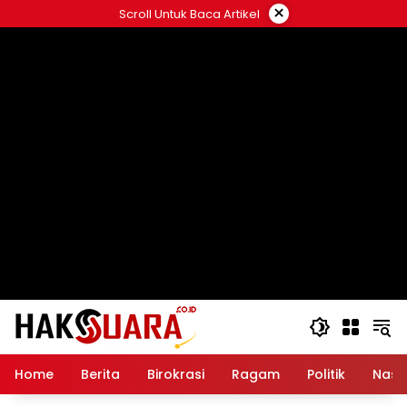
Langsung
×
Scroll Untuk Baca Artikel
ke
konten
Home
Berita
Birokrasi
Ragam
Politik
Nasi