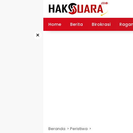
Langsung
ke
konten
Home
Berita
Birokrasi
Raga
×
Beranda
Peristiwa