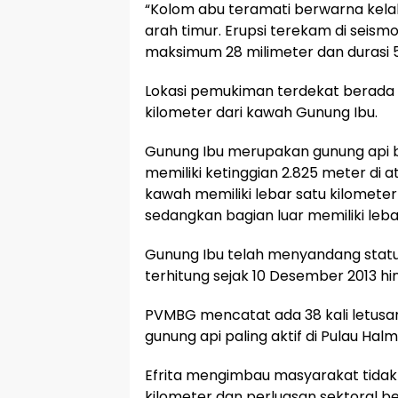
“Kolom abu teramati berwarna kelab
arah timur. Erupsi terekam di seis
maksimum 28 milimeter dan durasi 56
Lokasi pemukiman terdekat berada 
kilometer dari kawah Gunung Ibu.
Gunung Ibu merupakan gunung api 
memiliki ketinggian 2.825 meter di 
kawah memiliki lebar satu kilomet
sedangkan bagian luar memiliki lebar
Gunung Ibu telah menyandang status
terhitung sejak 10 Desember 2013 hi
PVMBG mencatat ada 38 kali letusan
gunung api paling aktif di Pulau Hal
Efrita mengimbau masyarakat tidak 
kilometer dan perluasan sektoral be