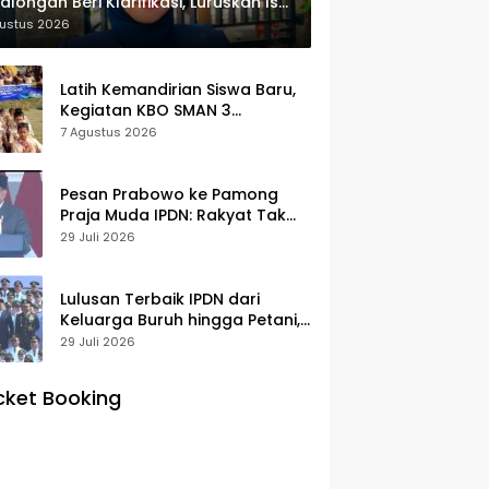
alongan Beri Klarifikasi, Luruskan Isu
yek Revitalisasi
gustus 2026
Latih Kemandirian Siswa Baru,
Kegiatan KBO SMAN 3
Pekalongan Mendapat
7 Agustus 2026
Antusiasme dan Respon Positif
Orang Tua Murid
Pesan Prabowo ke Pamong
Praja Muda IPDN: Rakyat Tak
Butuh Birokrasi Berbelit
29 Juli 2026
Lulusan Terbaik IPDN dari
Keluarga Buruh hingga Petani,
Prabowo: Membanggakan Hati
29 Juli 2026
Saya
cket Booking