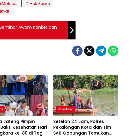
u Meletus
Hak Suara
akyat
 Seminar Awam Kanker dan
wa
Peristiwa
a Jateng Pimpin
Setelah 24 Jam, Polres
Bakti Kesehatan Hari
Pekalongan Kota dan Tim
kara ke-80 di Tegal,
SAR Gabungan Temukan