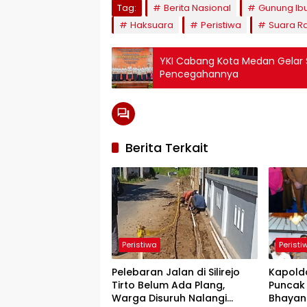
Tag:
Berita Nasional
Gunung Ib
Haksuara
Peristiwa
Suara R
YKI Cabang Kota Medan Gelar
Pencegahannya
Berita Terkait
Peristiwa
Peristi
​Pelebaran Jalan di Silirejo
Kapold
Tirto Belum Ada Plang,
Puncak 
Warga Disuruh Nalangi
Bhayang