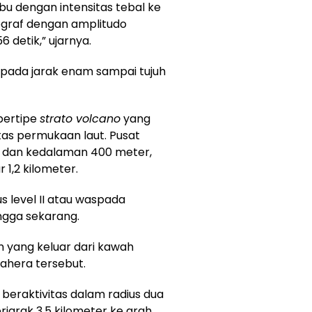
u dengan intensitas tebal ke
mograf dengan amplitudo
 detik,” ujarnya.
pada jarak enam sampai tujuh
bertipe
strato volcano
yang
atas permukaan laut. Pusat
er dan kedalaman 400 meter,
 1,2 kilometer.
 level II atau waspada
ngga sekarang.
 yang keluar dari kawah
mahera tersebut.
beraktivitas dalam radius dua
rjarak 3,5 kilometer ke arah