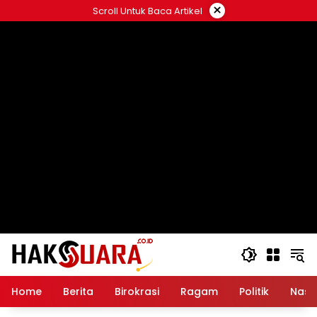
Langsung
×
Scroll Untuk Baca Artikel
ke
konten
Home
Berita
Birokrasi
Ragam
Politik
Nasi