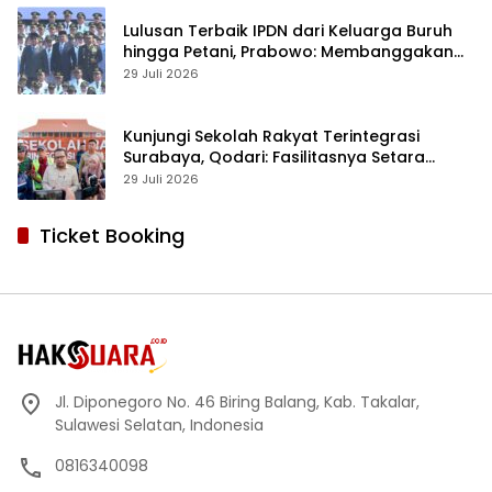
Lulusan Terbaik IPDN dari Keluarga Buruh
hingga Petani, Prabowo: Membanggakan
Hati Saya
29 Juli 2026
Kunjungi Sekolah Rakyat Terintegrasi
Surabaya, Qodari: Fasilitasnya Setara
Sekolah Swasta Terbaik
29 Juli 2026
Ticket Booking
Jl. Diponegoro No. 46 Biring Balang, Kab. Takalar,
Sulawesi Selatan, Indonesia
0816340098