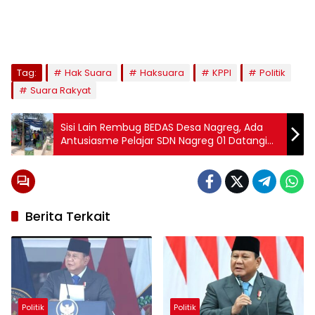
Tag:
Hak Suara
Haksuara
KPPI
Politik
Suara Rakyat
Sisi Lain Rembug BEDAS Desa Nagreg, Ada
Antusiasme Pelajar SDN Nagreg 01 Datangi
Mobil Perpustakaan Keliling
Berita Terkait
Politik
Politik