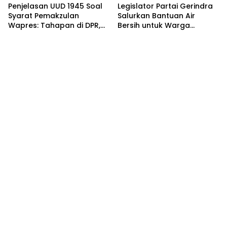
Penjelasan UUD 1945 Soal
Legislator Partai Gerindra
Syarat Pemakzulan
Salurkan Bantuan Air
Wapres: Tahapan di DPR,
Bersih untuk Warga
MK, dan MPR
Terdampak Kekeringan di
Kabupaten Bekasi