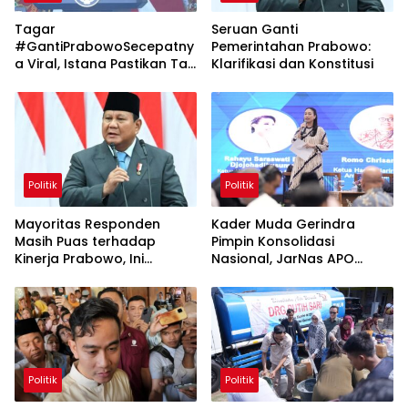
Tagar
Seruan Ganti
#GantiPrabowoSecepatny
Pemerintahan Prabowo:
a Viral, Istana Pastikan Tak
Klarifikasi dan Konstitusi
Ada Reshuffle
Politik
Politik
Mayoritas Responden
Kader Muda Gerindra
Masih Puas terhadap
Pimpin Konsolidasi
Kinerja Prabowo, Ini
Nasional, JarNas APO
Temuan Survei SMRC Juli
Perkuat Perlawanan
2026
terhadap Modus Baru
Perdagangan Orang
Politik
Politik