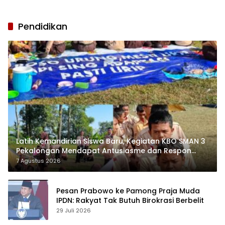
Pendidikan
Latih Kemandirian Siswa Baru, Kegiatan KBO SMAN 3
Pekalongan Mendapat Antusiasme dan Respon
Positif Orang Tua Murid
7 Agustus 2026
Pesan Prabowo ke Pamong Praja Muda
IPDN: Rakyat Tak Butuh Birokrasi Berbelit
29 Juli 2026