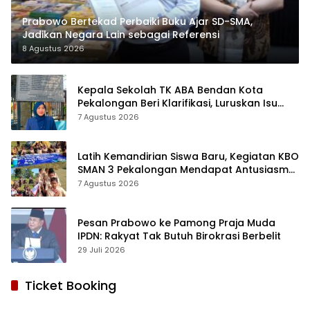
Prabowo Bertekad Perbaiki Buku Ajar SD-SMA,
Jadikan Negara Lain sebagai Referensi
8 Agustus 2026
Kepala Sekolah TK ABA Bendan Kota
Pekalongan Beri Klarifikasi, Luruskan Isu
Proyek Revitalisasi
7 Agustus 2026
Latih Kemandirian Siswa Baru, Kegiatan KBO
SMAN 3 Pekalongan Mendapat Antusiasme
dan Respon Positif Orang Tua Murid
7 Agustus 2026
Pesan Prabowo ke Pamong Praja Muda
IPDN: Rakyat Tak Butuh Birokrasi Berbelit
29 Juli 2026
Ticket Booking