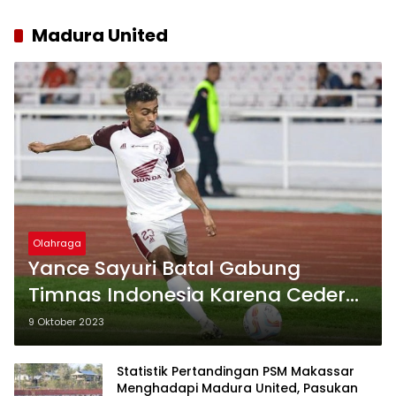
Madura United
Olahraga
Yance Sayuri Batal Gabung
Timnas Indonesia Karena Cedera
Tapi Malah Main Saat Lawan
9 Oktober 2023
Madura, Begini Alasan PSM
Makassar
Statistik Pertandingan PSM Makassar
Menghadapi Madura United, Pasukan