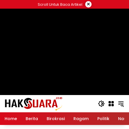
Langsung
×
Scroll Untuk Baca Artikel
ke
konten
Home
Berita
Birokrasi
Ragam
Politik
Nasi